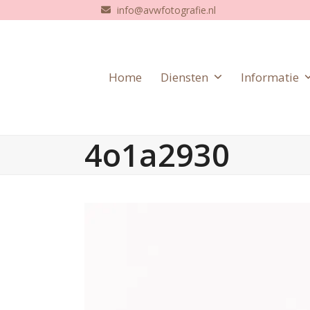
Skip
info@avwfotografie.nl
to
content
Home
Diensten
Informatie
4o1a2930