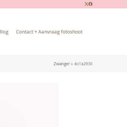
Twitter
Facebook
Blog
Contact + Aanvraag fotoshoot
Zwanger
»
4o1a2930