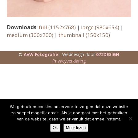
Downloads
:
full (1152x768)
|
large (980x654)
|
medium (300x200)
|
thumbnail (150x150)
©
AvW Fotografie
- Webdesign door
072DESIGN
Privacyverklaring
We gebruiken cookies om ervoor te zorgen dat onze website
zo soepel mogelijk draait. Als je doorgaat met het gebruiken
van de website, gaan we er vanuit dat ermee instemt.
Ok
Meer lezen