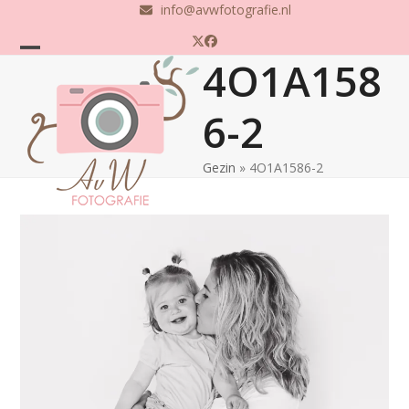
Skip
info@avwfotografie.nl
to
Twitter
Facebook
content
4O1A158
Open
Close
mobile
mobile
6-2
menu
menu
Gezin
»
4O1A1586-2