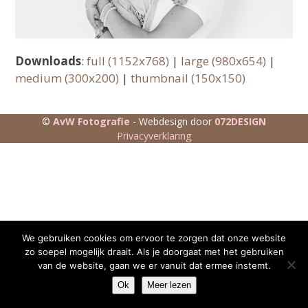
Downloads
:
full (1152x768)
|
large (980x654)
|
medium (300x200)
|
thumbnail (150x150)
©
AvW Fotografie
- Webdesign door
072DESIGN
Privacyverklaring
We gebruiken cookies om ervoor te zorgen dat onze website
zo soepel mogelijk draait. Als je doorgaat met het gebruiken
van de website, gaan we er vanuit dat ermee instemt.
Ok
Meer lezen