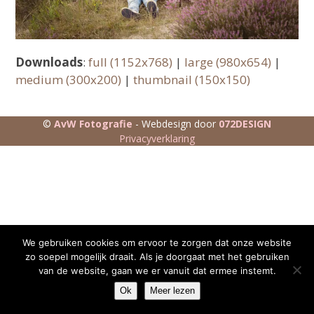
Downloads
:
full (1152x768)
|
large (980x654)
|
medium (300x200)
|
thumbnail (150x150)
©
AvW Fotografie
- Webdesign door
072DESIGN
Privacyverklaring
We gebruiken cookies om ervoor te zorgen dat onze website
zo soepel mogelijk draait. Als je doorgaat met het gebruiken
van de website, gaan we er vanuit dat ermee instemt.
Ok
Meer lezen