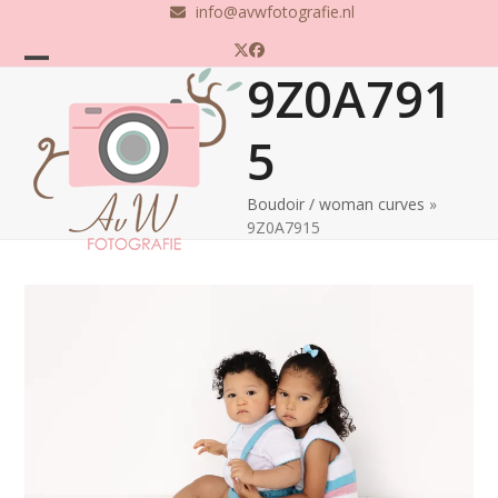
Skip
info@avwfotografie.nl
to
Twitter
Facebook
content
9Z0A791
Open
Close
mobile
mobile
5
menu
menu
Boudoir / woman curves
»
9Z0A7915