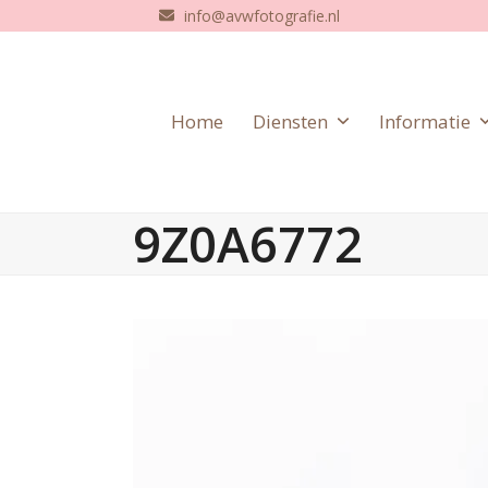
Skip
info@avwfotografie.nl
to
content
Home
Diensten
Informatie
9Z0A6772