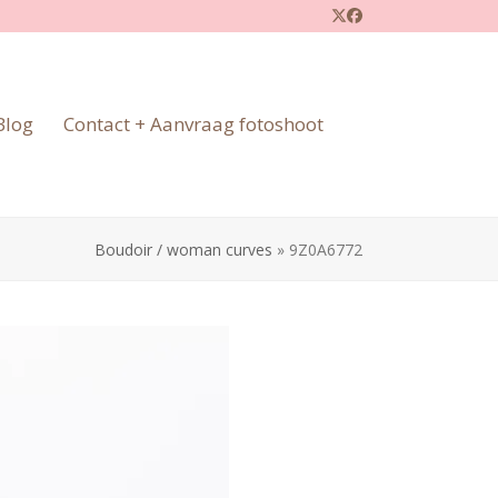
Twitter
Facebook
Blog
Contact + Aanvraag fotoshoot
Boudoir / woman curves
»
9Z0A6772