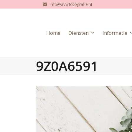
Skip
info@avwfotografie.nl
to
content
Home
Diensten
Informatie
9Z0A6591