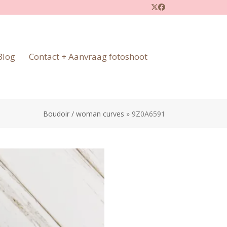
Twitter
Facebook
Blog
Contact + Aanvraag fotoshoot
Boudoir / woman curves
»
9Z0A6591