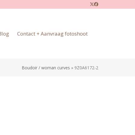
Twitter
Facebook
Blog
Contact + Aanvraag fotoshoot
Boudoir / woman curves
»
9Z0A6172-2