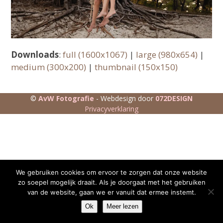
Downloads
:
full (1600x1067)
|
large (980x654)
|
medium (300x200)
|
thumbnail (150x150)
©
AvW Fotografie
- Webdesign door
072DESIGN
Privacyverklaring
We gebruiken cookies om ervoor te zorgen dat onze website
zo soepel mogelijk draait. Als je doorgaat met het gebruiken
van de website, gaan we er vanuit dat ermee instemt.
Ok
Meer lezen