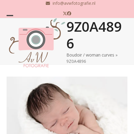
Skip
info@avwfotografie.nl
to
Twitter
Facebook
content
9Z0A489
Open
Close
mobile
mobile
6
menu
menu
Boudoir / woman curves
»
9Z0A4896