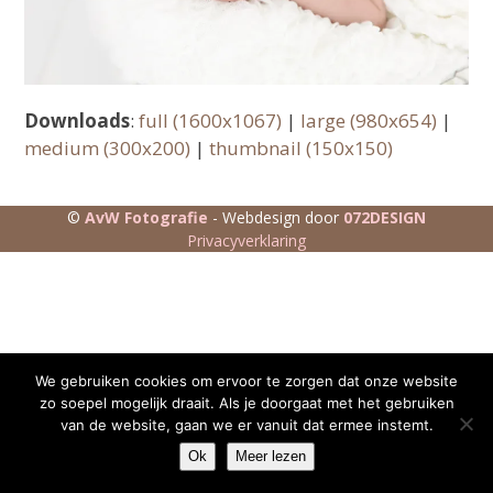
Downloads
:
full (1600x1067)
|
large (980x654)
|
medium (300x200)
|
thumbnail (150x150)
©
AvW Fotografie
- Webdesign door
072DESIGN
Privacyverklaring
We gebruiken cookies om ervoor te zorgen dat onze website
zo soepel mogelijk draait. Als je doorgaat met het gebruiken
van de website, gaan we er vanuit dat ermee instemt.
Ok
Meer lezen