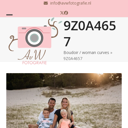
Skip
info@avwfotografie.nl
to
Twitter
Facebook
content
9Z0A465
Open
Close
mobile
mobile
7
menu
menu
Boudoir / woman curves
»
9Z0A4657