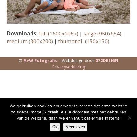
Downloads
:
full (1600x1067)
|
large (980x654)
|
medium (300x200)
|
thumbnail (150x150)
©
AvW Fotografie
- Webdesign door
072DESIGN
Privacyverklaring
We gebruiken cookies om ervoor te zorgen dat onze website
zo soepel mogelijk draait. Als je doorgaat met het gebruiken
van de website, gaan we er vanuit dat ermee instemt.
Ok
Meer lezen