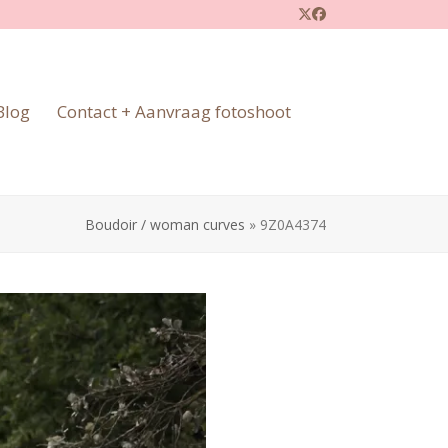
Twitter
Facebook
Blog
Contact + Aanvraag fotoshoot
Boudoir / woman curves
»
9Z0A4374