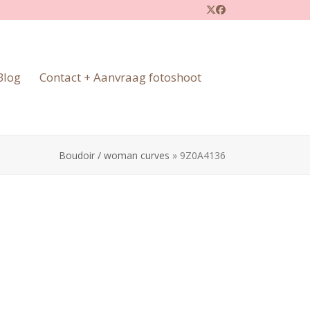
Twitter
Facebook
Blog
Contact + Aanvraag fotoshoot
Boudoir / woman curves
»
9Z0A4136