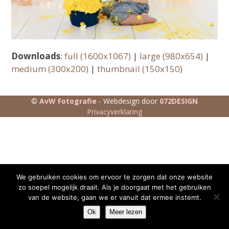
Downloads
:
full (1600x1067)
|
large (980x654)
|
medium (300x200)
|
thumbnail (150x150)
©
AvW Fotografie
- Webdesign door
072DESIGN
Privacyverklaring
We gebruiken cookies om ervoor te zorgen dat onze website
zo soepel mogelijk draait. Als je doorgaat met het gebruiken
van de website, gaan we er vanuit dat ermee instemt.
Ok
Meer lezen