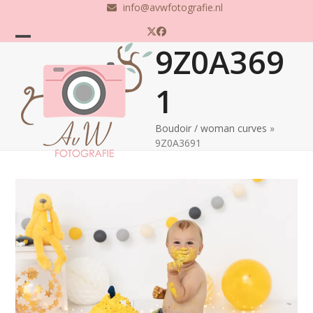
Skip
info@avwfotografie.nl
to
Twitter
Facebook
content
9Z0A369
Open
Close
mobile
mobile
1
menu
menu
Boudoir / woman curves
»
9Z0A3691