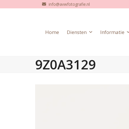
Skip
info@avwfotografie.nl
to
content
Home
Diensten
Informatie
9Z0A3129