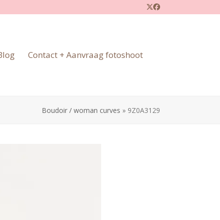
Twitter
Facebook
Blog
Contact + Aanvraag fotoshoot
Boudoir / woman curves
»
9Z0A3129