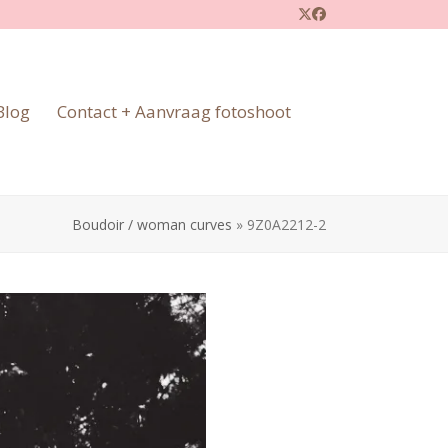
Twitter
Facebook
Blog
Contact + Aanvraag fotoshoot
Boudoir / woman curves
»
9Z0A2212-2