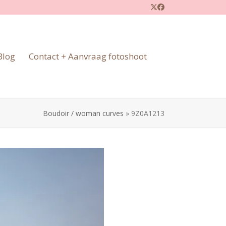
Twitter
Facebook
Blog
Contact + Aanvraag fotoshoot
Boudoir / woman curves
»
9Z0A1213