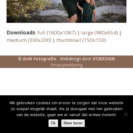
Downloads
:
full (1600x1067)
|
large (980x654)
|
medium (300x200)
|
thumbnail (150x150)
©
AvW Fotografie
- Webdesign door
072DESIGN
Privacyverklaring
We gebruiken cookies om ervoor te zorgen dat onze website
zo soepel mogelijk draait. Als je doorgaat met het gebruiken
van de website, gaan we er vanuit dat ermee instemt.
Ok
Meer lezen