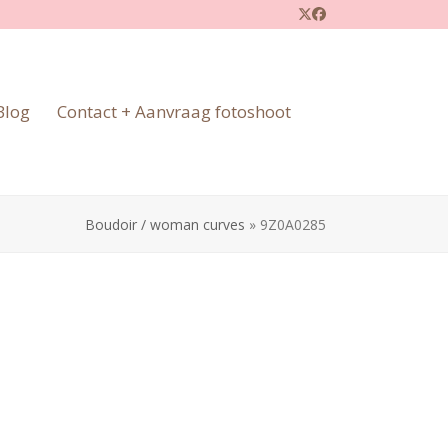
Twitter
Facebook
Blog
Contact + Aanvraag fotoshoot
Boudoir / woman curves
»
9Z0A0285