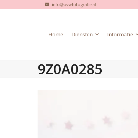
Skip
info@avwfotografie.nl
to
content
Home
Diensten
Informatie
9Z0A0285