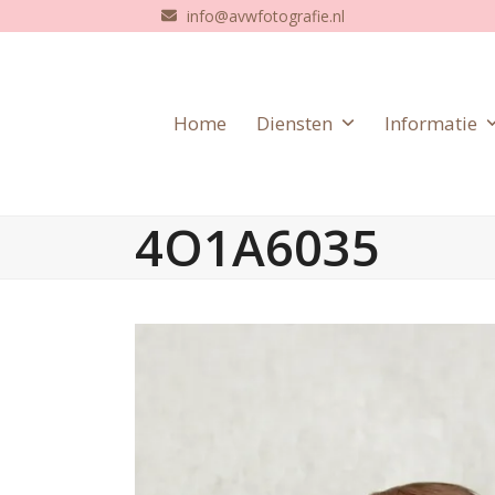
Skip
info@avwfotografie.nl
to
content
Home
Diensten
Informatie
4O1A6035