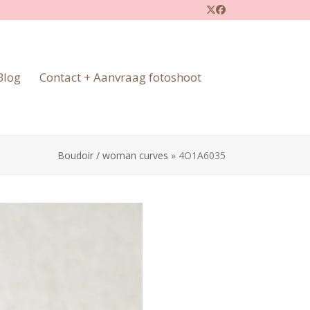
Twitter
Facebook
Blog
Contact + Aanvraag fotoshoot
Boudoir / woman curves
»
4O1A6035