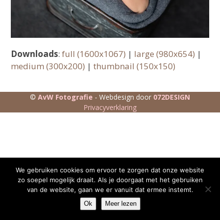
Downloads
:
full (1600x1067)
|
large (980x654)
|
medium (300x200)
|
thumbnail (150x150)
©
AvW Fotografie
- Webdesign door
072DESIGN
Privacyverklaring
We gebruiken cookies om ervoor te zorgen dat onze website
zo soepel mogelijk draait. Als je doorgaat met het gebruiken
van de website, gaan we er vanuit dat ermee instemt.
Ok
Meer lezen