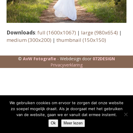
Downloads
:
full (1600x1067)
|
large (980x654)
|
medium (300x200)
|
thumbnail (150x150)
©
AvW Fotografie
- Webdesign door
072DESIGN
Privacyverklaring
We gebruiken cookies om ervoor te zorgen dat onze website
zo soepel mogelijk draait. Als je doorgaat met het gebruiken
van de website, gaan we er vanuit dat ermee instemt.
Ok
Meer lezen