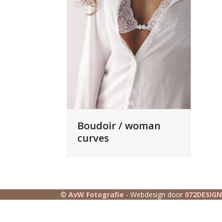
Boudoir / woman
curves
©
AvW Fotografie
- Webdesign door
072DESIGN