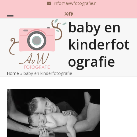
Skip
info@avwfotografie.nl
to
Twitter
Facebook
content
baby en
Open
Close
mobile
mobile
kinderfot
menu
menu
ografie
Home
»
baby en kinderfotografie