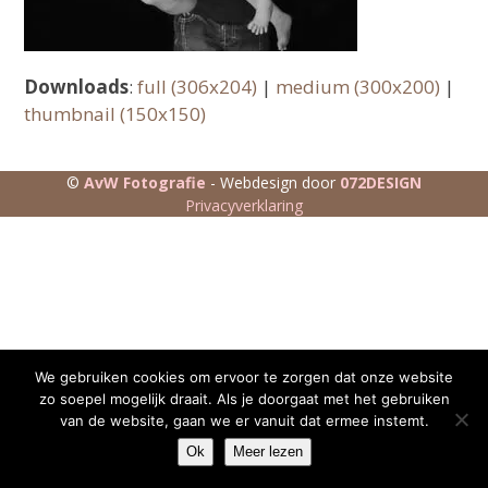
Downloads
:
full (306x204)
|
medium (300x200)
|
thumbnail (150x150)
©
AvW Fotografie
- Webdesign door
072DESIGN
Privacyverklaring
We gebruiken cookies om ervoor te zorgen dat onze website
zo soepel mogelijk draait. Als je doorgaat met het gebruiken
van de website, gaan we er vanuit dat ermee instemt.
Ok
Meer lezen