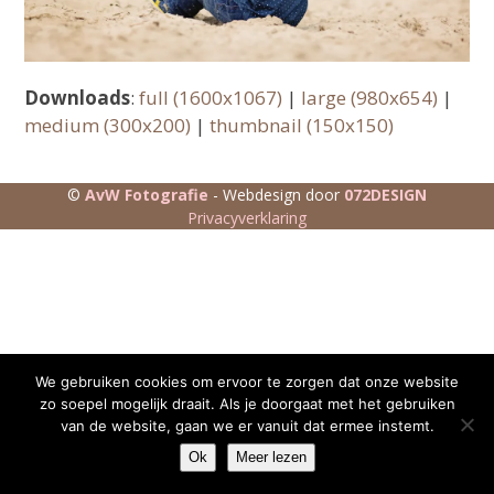
Downloads
:
full (1600x1067)
|
large (980x654)
|
medium (300x200)
|
thumbnail (150x150)
©
AvW Fotografie
- Webdesign door
072DESIGN
Privacyverklaring
We gebruiken cookies om ervoor te zorgen dat onze website
zo soepel mogelijk draait. Als je doorgaat met het gebruiken
van de website, gaan we er vanuit dat ermee instemt.
Ok
Meer lezen